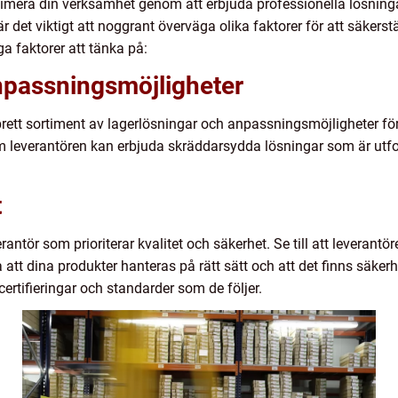
timera din verksamhet genom att erbjuda professionella lösninga
 är det viktigt att noggrant överväga olika faktorer för att säker
ga faktorer att tänka på:
passningsmöjligheter
t brett sortiment av lagerlösningar och anpassningsmöjligheter f
om leverantören kan erbjuda skräddarsydda lösningar som är utfo
t
verantör som prioriterar kvalitet och säkerhet. Se till att leveran
a att dina produkter hanteras på rätt sätt och att det finns säke
ertifieringar och standarder som de följer.