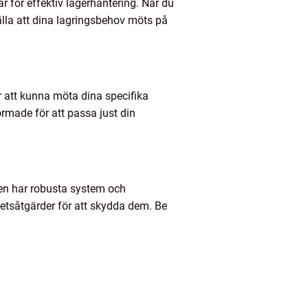
r för effektiv lagerhantering. När du
ställa att dina lagringsbehov möts på
ör att kunna möta dina specifika
rmade för att passa just din
tören har robusta system och
rhetsåtgärder för att skydda dem. Be