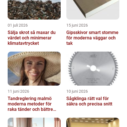
01 juli 2026
15 juni 2026
Sälja skrot så maxar du
Gipsskivor smart stomme
värdet och minimerar
för moderna väggar och
klimatavtrycket
tak
11 juni 2026
10 juni 2026
Tandreglering malmö
Sågklinga rätt val för
moderna metoder för
säkra och precisa snitt
raka tänder och bättre
bett