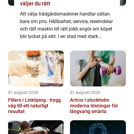
väljer du rätt
Att välja trädgårdsmaskiner handlar sällan
bara om pris. Hållbarhet, service, reservdelar
och rätt maskin till rätt jobb avgör om köpet
blir lyckat på sikt. I en stad med stark
hantverkstradition som Norrköping har
många därför valt att satsa på kval...
01 augusti 2026
01 augusti 2026
Fillers i Linköping - trygg
Artros i stockholm
väg till ett naturligt
moderna lösningar för
resultat
långvarig smärta