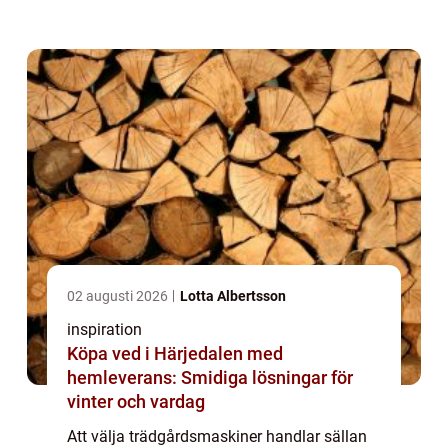
hantverkstradition som Norrköping har
många därför valt att satsa på kval...
02 augusti 2026
Lotta Albertsson
inspiration
Köpa ved i Härjedalen med
hemleverans: Smidiga lösningar för
vinter och vardag
Att välja trädgårdsmaskiner handlar sällan