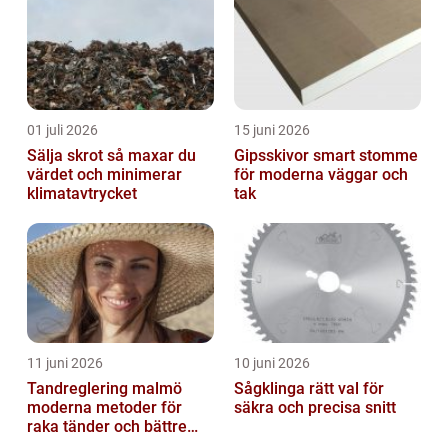
01 juli 2026
15 juni 2026
Sälja skrot så maxar du
Gipsskivor smart stomme
värdet och minimerar
för moderna väggar och
klimatavtrycket
tak
11 juni 2026
10 juni 2026
Tandreglering malmö
Sågklinga rätt val för
moderna metoder för
säkra och precisa snitt
raka tänder och bättre
bett