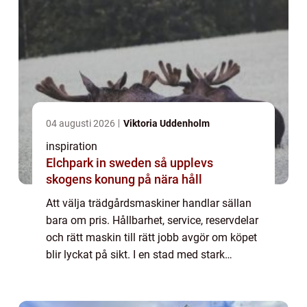
04 augusti 2026
Viktoria Uddenholm
inspiration
Elchpark in sweden så upplevs
skogens konung på nära håll
Att välja trädgårdsmaskiner handlar sällan
bara om pris. Hållbarhet, service, reservdelar
och rätt maskin till rätt jobb avgör om köpet
blir lyckat på sikt. I en stad med stark
hantverkstradition som Norrköping har
många därför valt att satsa på kval...