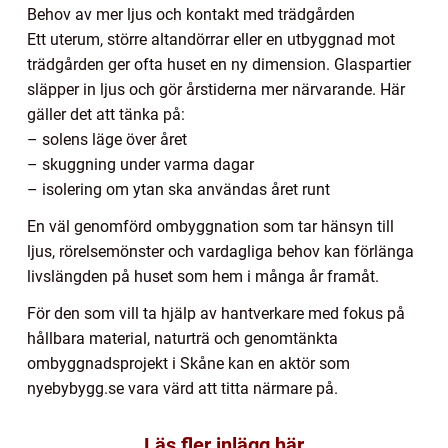
Behov av mer ljus och kontakt med trädgården
Ett uterum, större altandörrar eller en utbyggnad mot
trädgården ger ofta huset en ny dimension. Glaspartier
släpper in ljus och gör årstiderna mer närvarande. Här
gäller det att tänka på:
– solens läge över året
– skuggning under varma dagar
– isolering om ytan ska användas året runt
En väl genomförd ombyggnation som tar hänsyn till
ljus, rörelsemönster och vardagliga behov kan förlänga
livslängden på huset som hem i många år framåt.
För den som vill ta hjälp av hantverkare med fokus på
hållbara material, naturträ och genomtänkta
ombyggnadsprojekt i Skåne kan en aktör som
nyebybygg.se vara värd att titta närmare på.
Läs fler inlägg här