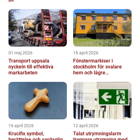
01 maj 2026
18 april 2026
Transport uppsala
Fönstermarkiser i
nyckeln till effektiva
stockholm för svalare
markarbeten
hem och lägre
energikostnader
16 april 2026
12 april 2026
Krucifix symbol,
Talat utrymningslarm
berättelse och vardaglig
tryggare utrymning med