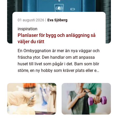
01 augusti 2026
Eva Sjöberg
inspiration
Planlaser för bygg och anläggning så
väljer du rätt
En Ombyggnation är mer än nya väggar och
fräscha ytor. Den handlar om att anpassa
huset till livet som pågår i det. Barn som blir
större, en ny hobby som kräver plats eller ett
kök som inte längre fungerar i vardagen
behoven förändras, och huset behö...