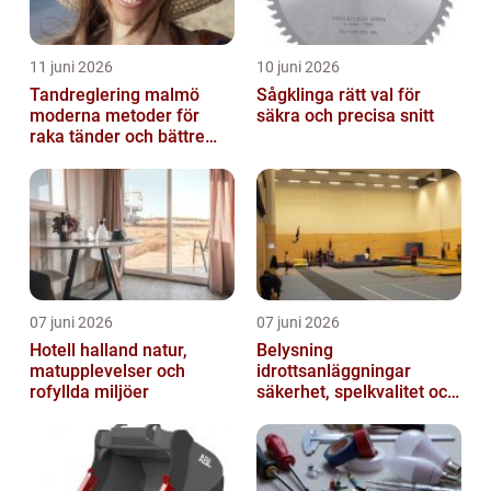
11 juni 2026
10 juni 2026
Tandreglering malmö
Sågklinga rätt val för
moderna metoder för
säkra och precisa snitt
raka tänder och bättre
bett
07 juni 2026
07 juni 2026
Hotell halland natur,
Belysning
matupplevelser och
idrottsanläggningar
rofyllda miljöer
säkerhet, spelkvalitet och
smartare underhåll