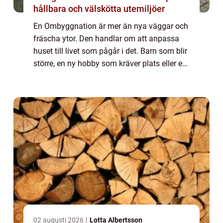
hållbara och välskötta utemiljöer
En Ombyggnation är mer än nya väggar och
fräscha ytor. Den handlar om att anpassa
huset till livet som pågår i det. Barn som blir
större, en ny hobby som kräver plats eller ett
kök som inte längre fungerar i vardagen
behoven förändras, och huset behö...
02 augusti 2026
Lotta Albertsson