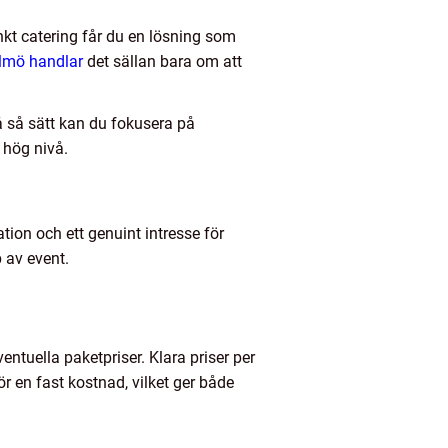
nkt catering får du en lösning som
almö handlar
det sällan bara om att
På så sätt kan du fokusera på
 hög nivå.
tion och ett genuint intresse för
p av event.
entuella paketpriser. Klara priser per
r en fast kostnad, vilket ger både