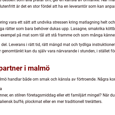
r glutenfritt är det en stor fördel att ha en leverantör som kan a
vara ett sätt att undvika stressen kring matlagning helt och håll
diga rätter som bara behöver dukas upp. Lasagne, smakrika köttbu
r exempel på mat som tål att stå framme och som många känner
tig del. Leverans i rätt tid, rätt mängd mat och tydliga instruktion
är genomtänkt kan du själv vara närvarande i stunden, i stället fö
gpartner i malmö
i Malmö handlar både om smak och känsla av förtroende. Några ko
pa
er, en stilren företagsmiddag eller ett familjärt mingel? När du 
liensk buffé, plockmat eller en mer traditionell trerätters.