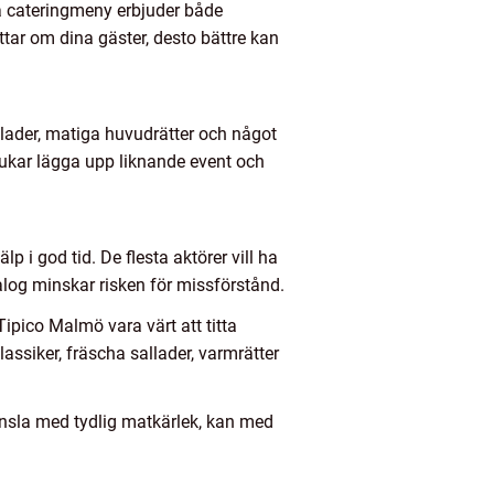
a cateringmeny erbjuder både
ättar om dina gäster, desto bättre kan
llader, matiga huvudrätter och något
brukar lägga upp liknande event och
 i god tid. De flesta aktörer vill ha
dialog minskar risken för missförstånd.
ipico Malmö vara värt att titta
assiker, fräscha sallader, varmrätter
nsla med tydlig matkärlek, kan med