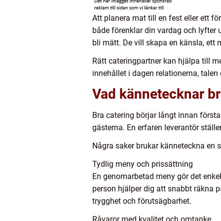
Att planera mat till en fest eller et
både förenklar din vardag och lyfter
bli mätt. De vill skapa en känsla, et
Rätt cateringpartner kan hjälpa till m
innehållet i dagen relationerna, tal
Vad kännetecknar br
Bra catering börjar långt innan första
gästerna. En erfaren leverantör ställe
Några saker brukar känneteckna en s
Tydlig meny och prissättning
En genomarbetad meny gör det enkelt at
person hjälper dig att snabbt räkna p
trygghet och förutsägbarhet.
Råvaror med kvalitet och omtanke