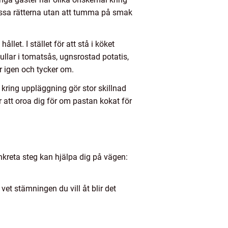
npassa rätterna utan att tumma på smak
et. I stället för att stå i köket
llar i tomatsås, ugnsrostad potatis,
 igen och tycker om.
er kring uppläggning gör stor skillnad
r att oroa dig för om pastan kokat för
nkreta steg kan hjälpa dig på vägen:
vet stämningen du vill åt blir det