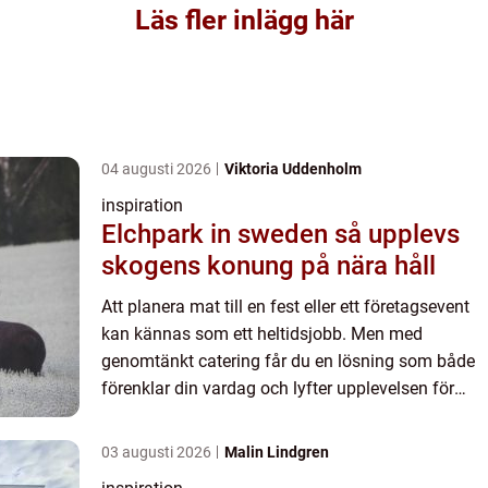
Läs fler inlägg här
04 augusti 2026
Viktoria Uddenholm
inspiration
Elchpark in sweden så upplevs
skogens konung på nära håll
Att planera mat till en fest eller ett företagsevent
kan kännas som ett heltidsjobb. Men med
genomtänkt catering får du en lösning som både
förenklar din vardag och lyfter upplevelsen för
gästerna. När människor söker efter catering
malmö handlar det...
03 augusti 2026
Malin Lindgren