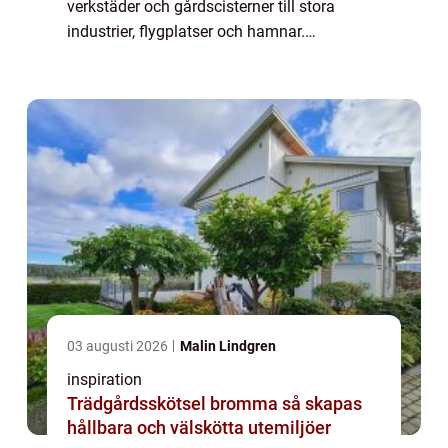
verkstäder och gårdscisterner till stora
industrier, flygplatser och hamnar.
Gemensamt för dem alla är kravet på en
föreståndare brandfarlig vara, en person
som bär huvudansv...
03 augusti 2026
Malin Lindgren
inspiration
Trädgårdsskötsel bromma så skapas
hållbara och välskötta utemiljöer