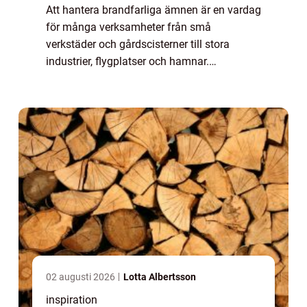
Att hantera brandfarliga ämnen är en vardag
för många verksamheter från små
verkstäder och gårdscisterner till stora
industrier, flygplatser och hamnar.
Gemensamt för dem alla är kravet på en
föreståndare brandfarlig vara, en person
som bär huvudansv...
02 augusti 2026
Lotta Albertsson
inspiration