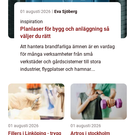
01 augusti 2026
Eva Sjöberg
inspiration
Planlaser för bygg och anläggning så
väljer du rätt
Att hantera brandfarliga ämnen är en vardag
för många verksamheter från små
verkstäder och gårdscisterner till stora
industrier, flygplatser och hamnar.
Gemensamt för dem alla är kravet på en
föreståndare brandfarlig vara, en person
som bär huvudansv...
01 augusti 2026
01 augusti 2026
Fillers i Linköping - trygg
Artros i stockholm