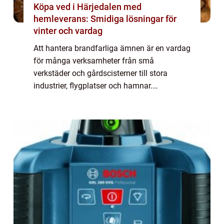
Köpa ved i Härjedalen med
hemleverans: Smidiga lösningar för
vinter och vardag
Att hantera brandfarliga ämnen är en vardag
för många verksamheter från små
verkstäder och gårdscisterner till stora
industrier, flygplatser och hamnar.
Gemensamt för dem alla är kravet på en
föreståndare brandfarlig vara, en person
som bär huvudansv...