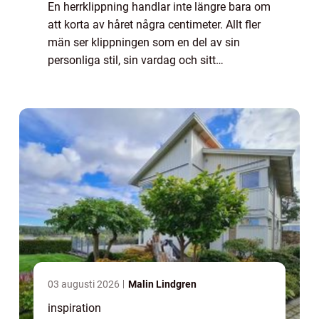
En herrklippning handlar inte längre bara om
att korta av håret några centimeter. Allt fler
män ser klippningen som en del av sin
personliga stil, sin vardag och sitt
välmående. I Kungsbacka har utbudet av
salonger vuxit snabbt, och skillnaden
mellan...
03 augusti 2026
Malin Lindgren
inspiration