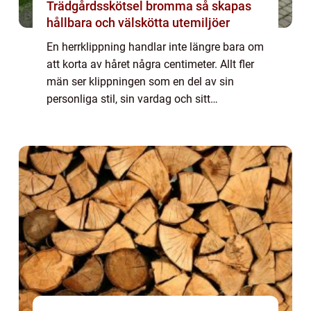
Trädgårdsskötsel bromma så skapas
hållbara och välskötta utemiljöer
En herrklippning handlar inte längre bara om
att korta av håret några centimeter. Allt fler
män ser klippningen som en del av sin
personliga stil, sin vardag och sitt
välmående. I Kungsbacka har utbudet av
salonger vuxit snabbt, och skillnaden
mellan...