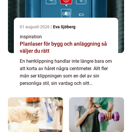
01 augusti 2026
Eva Sjöberg
inspiration
Planlaser för bygg och anläggning så
väljer du rätt
En herrklippning handlar inte längre bara om
att korta av håret några centimeter. Allt fler
män ser klippningen som en del av sin
personliga stil, sin vardag och sitt
välmående. I Kungsbacka har utbudet av
salonger vuxit snabbt, och skillnaden
mellan...