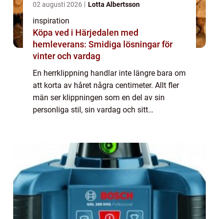
02 augusti 2026
Lotta Albertsson
inspiration
Köpa ved i Härjedalen med
hemleverans: Smidiga lösningar för
vinter och vardag
En herrklippning handlar inte längre bara om
att korta av håret några centimeter. Allt fler
män ser klippningen som en del av sin
personliga stil, sin vardag och sitt
välmående. I Kungsbacka har utbudet av
salonger vuxit snabbt, och skillnaden
mellan...