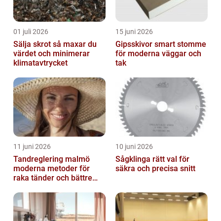
01 juli 2026
15 juni 2026
Sälja skrot så maxar du
Gipsskivor smart stomme
värdet och minimerar
för moderna väggar och
klimatavtrycket
tak
11 juni 2026
10 juni 2026
Tandreglering malmö
Sågklinga rätt val för
moderna metoder för
säkra och precisa snitt
raka tänder och bättre
bett