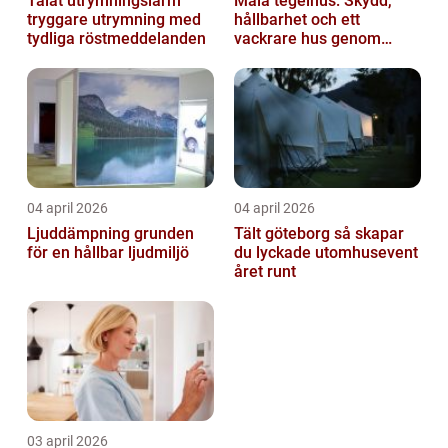
Talat utrymningslarm
Måla tegelhus: Skydd,
tryggare utrymning med
hållbarhet och ett
tydliga röstmeddelanden
vackrare hus genom
fasadmålning
04 april 2026
04 april 2026
Ljuddämpning grunden
Tält göteborg så skapar
för en hållbar ljudmiljö
du lyckade utomhusevent
året runt
03 april 2026