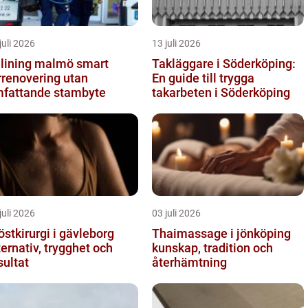
juli 2026
13 juli 2026
ining malmö smart
Takläggare i Söderköping:
rrenovering utan
En guide till trygga
fattande stambyte
takarbeten i Söderköping
juli 2026
03 juli 2026
östkirurgi i gävleborg
Thaimassage i jönköping
ternativ, trygghet och
kunskap, tradition och
sultat
återhämtning