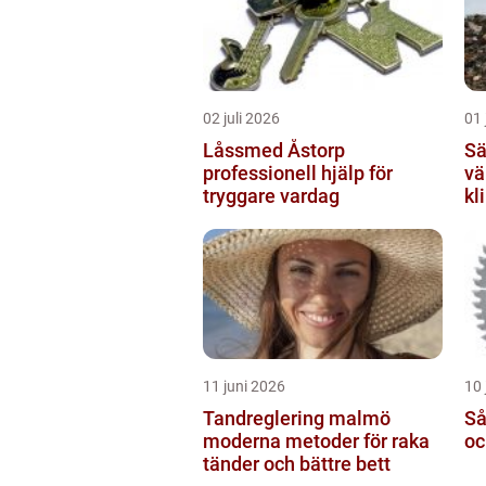
02 juli 2026
01 
Låssmed Åstorp
Sälja
professionell hjälp för
vä
tryggare vardag
kl
11 juni 2026
10 
Tandreglering malmö
Sågkli
moderna metoder för raka
oc
tänder och bättre bett