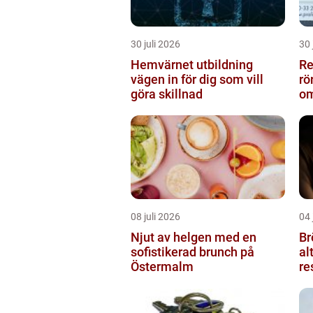
30 juli 2026
30 
Hemvärnet utbildning
Rel
vägen in för dig som vill
rö
göra skillnad
om
08 juli 2026
04 
Njut av helgen med en
Br
sofistikerad brunch på
al
Östermalm
re