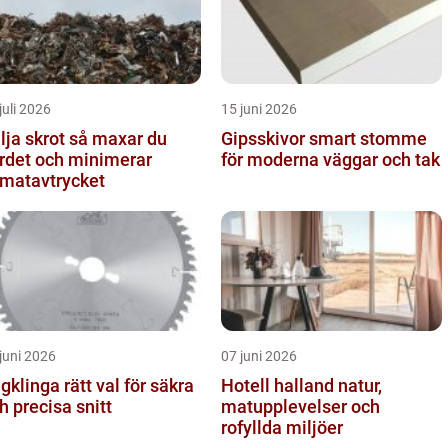
juli 2026
15 juni 2026
 skrot så maxar du
Gipsskivor smart stomme
rdet och minimerar
för moderna väggar och tak
imatavtrycket
juni 2026
07 juni 2026
nga rätt val för säkra
Hotell halland natur,
h precisa snitt
matupplevelser och
rofyllda miljöer