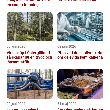
kungsbacka mer än bara
för sjukvårdspersonal
en snabb trimning
03 juni 2026
02 juni 2026
Virkesköp i Östergötland
Pfas vad du behöver veta
så skapar du en trygg och
om de eviga kemikalierna
lönsam affär
02 juni 2026
31 maj 2026
Hydraulikservice i
Catering malmö så lyckas