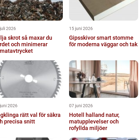
juli 2026
15 juni 2026
 skrot så maxar du
Gipsskivor smart stomme
rdet och minimerar
för moderna väggar och tak
imatavtrycket
juni 2026
07 juni 2026
nga rätt val för säkra
Hotell halland natur,
h precisa snitt
matupplevelser och
rofyllda miljöer