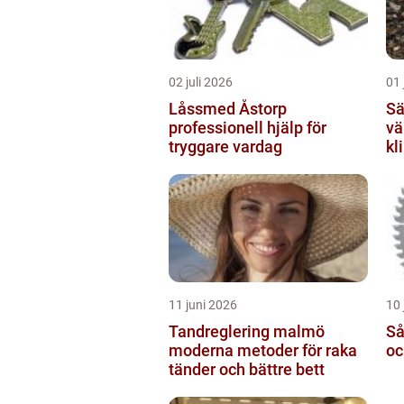
02 juli 2026
01 
Låssmed Åstorp
Sälja
professionell hjälp för
vä
tryggare vardag
kl
11 juni 2026
10 
Tandreglering malmö
Sågkli
moderna metoder för raka
oc
tänder och bättre bett