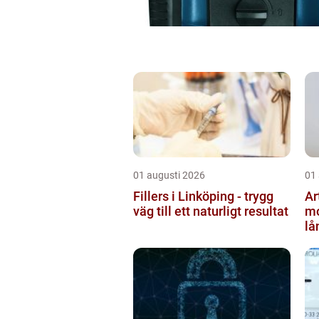
01 augusti 2026
01
Fillers i Linköping - trygg
Ar
väg till ett naturligt resultat
mo
lå