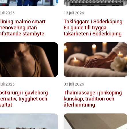
juli 2026
13 juli 2026
ining malmö smart
Takläggare i Söderköping:
rrenovering utan
En guide till trygga
fattande stambyte
takarbeten i Söderköping
juli 2026
03 juli 2026
östkirurgi i gävleborg
Thaimassage i jönköping
ternativ, trygghet och
kunskap, tradition och
sultat
återhämtning