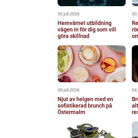
30 juli 2026
30 
Hemvärnet utbildning
Rel
vägen in för dig som vill
rö
göra skillnad
om
08 juli 2026
04 
Njut av helgen med en
Br
sofistikerad brunch på
al
Östermalm
re