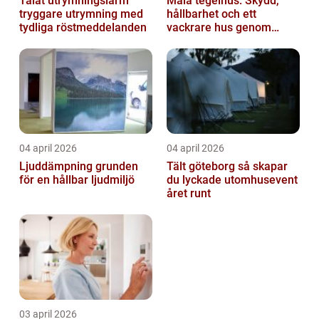
Talat utrymningslarm
Måla tegelhus: Skydd,
tryggare utrymning med
hållbarhet och ett
tydliga röstmeddelanden
vackrare hus genom
fasadmålning
04 april 2026
04 april 2026
Ljuddämpning grunden
Tält göteborg så skapar
för en hållbar ljudmiljö
du lyckade utomhusevent
året runt
03 april 2026