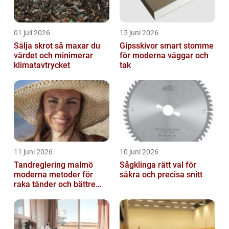
01 juli 2026
15 juni 2026
Sälja skrot så maxar du
Gipsskivor smart stomme
värdet och minimerar
för moderna väggar och
klimatavtrycket
tak
11 juni 2026
10 juni 2026
Tandreglering malmö
Sågklinga rätt val för
moderna metoder för
säkra och precisa snitt
raka tänder och bättre
bett