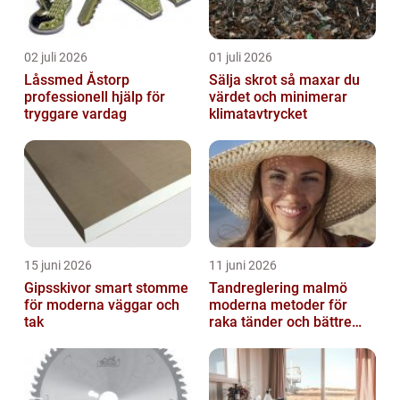
02 juli 2026
01 juli 2026
Låssmed Åstorp
Sälja skrot så maxar du
professionell hjälp för
värdet och minimerar
tryggare vardag
klimatavtrycket
15 juni 2026
11 juni 2026
Gipsskivor smart stomme
Tandreglering malmö
för moderna väggar och
moderna metoder för
tak
raka tänder och bättre
bett