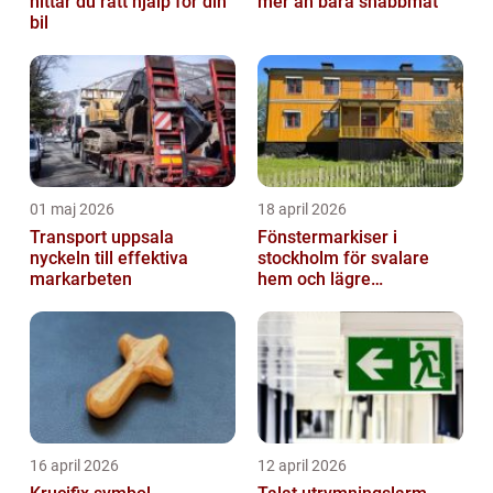
hittar du rätt hjälp för din
mer än bara snabbmat
bil
01 maj 2026
18 april 2026
Transport uppsala
Fönstermarkiser i
nyckeln till effektiva
stockholm för svalare
markarbeten
hem och lägre
energikostnader
16 april 2026
12 april 2026