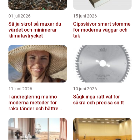
01 juli 2026
15 juni 2026
Sälja skrot så maxar du
Gipsskivor smart stomme
värdet och minimerar
för moderna väggar och
klimatavtrycket
tak
11 juni 2026
10 juni 2026
Tandreglering malmö
Sågklinga rätt val för
moderna metoder för
säkra och precisa snitt
raka tänder och bättre
bett