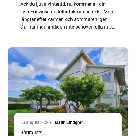
Ack du ljuva vintertid, nu kommer all din
kyla.För vissa är detta faktum hemskt. Man
längtar efter värmen och sommaren igen.
Då, när man äntligen inte behöver rulla in sig
i värmande kläder så fort man sticker
minsta lilla tå utanför ytterdörren.För ...
03 augusti 2026
Malin Lindgren
Båttrailers