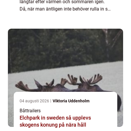
längtar efter värmen och sommaren igen.
Då, när man äntligen inte behöver rulla in sig
i värmande kläder så fort man sticker
minsta lilla tå utanför ytterdörren.För ...
04 augusti 2026
Viktoria Uddenholm
Båttrailers
Elchpark in sweden så upplevs
skogens konung på nära håll