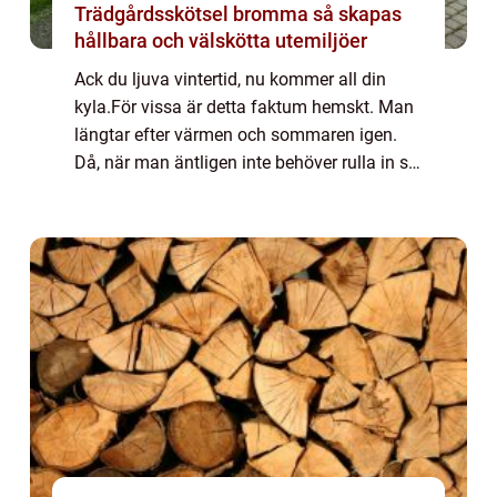
Trädgårdsskötsel bromma så skapas
hållbara och välskötta utemiljöer
Ack du ljuva vintertid, nu kommer all din
kyla.För vissa är detta faktum hemskt. Man
längtar efter värmen och sommaren igen.
Då, när man äntligen inte behöver rulla in sig
i värmande kläder så fort man sticker
minsta lilla tå utanför ytterdörren.För ...