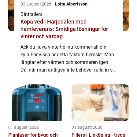
02 augusti 2026
Lotta Albertsson
Båttrailers
Köpa ved i Härjedalen med
hemleverans: Smidiga lösningar för
vinter och vardag
Ack du ljuva vintertid, nu kommer all din
kyla.För vissa är detta faktum hemskt. Man
längtar efter värmen och sommaren igen.
Då, när man äntligen inte behöver rulla in sig
i värmande kläder så fort man sticker
minsta lilla tå utanför ytterdörren.För ...
01 augusti 2026
01 augusti 2026
Planlaser för bygg och
Fillers i Linköping - trygg