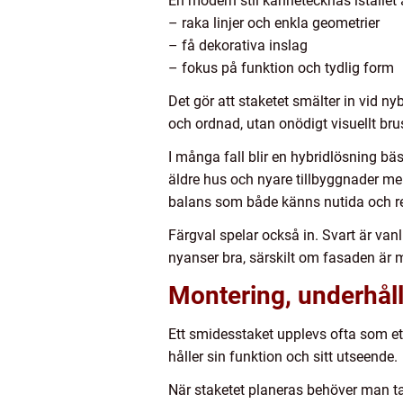
En modern stil kännetecknas istället 
– raka linjer och enkla geometrier
– få dekorativa inslag
– fokus på funktion och tydlig form
Det gör att staketet smälter in vid n
och ordnad, utan onödigt visuellt bru
I många fall blir en hybridlösning bäs
äldre hus och nyare tillbyggnader mer
balans som både känns nutida och res
Färgval spelar också in. Svart är vanl
nyanser bra, särskilt om fasaden är 
Montering, underhåll
Ett smidesstaket upplevs ofta som et
håller sin funktion och sitt utseende.
När staketet planeras behöver man ta 