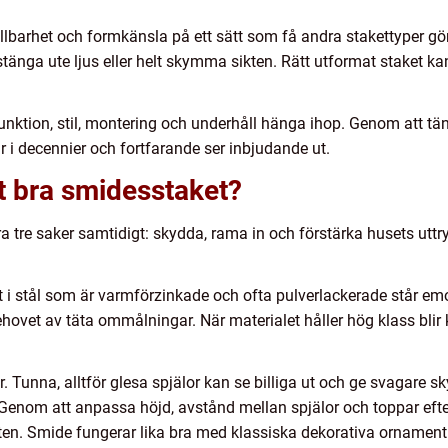
llbarhet och formkänsla på ett sätt som få andra stakettyper gö
stänga ute ljus eller helt skymma sikten. Rätt utformat staket ka
nktion, stil, montering och underhåll hänga ihop. Genom att tä
r i decennier och fortfarande ser inbjudande ut.
t bra smidesstaket?
tre saker samtidigt: skydda, rama in och förstärka husets uttry
t i stål som är varmförzinkade och ofta pulverlackerade står em
behovet av täta ommålningar. När materialet håller hög klass blir 
 Tunna, alltför glesa spjälor kan se billiga ut och ge svagare 
enom att anpassa höjd, avstånd mellan spjälor och toppar efter
eten. Smide fungerar lika bra med klassiska dekorativa ornament 