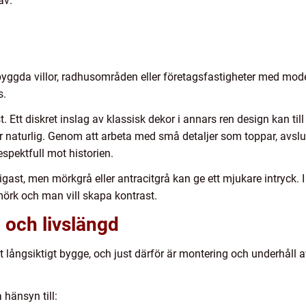
av:
ybyggda villor, radhusområden eller företagsfastigheter med moder
s.
t. Ett diskret inslag av klassisk dekor i annars ren design kan t
 naturlig. Genom att arbeta med små detaljer som toppar, avslut 
pektfull mot historien.
igast, men mörkgrå eller antracitgrå kan ge ett mjukare intryck. I
mörk och man vill skapa kontrast.
 och livslängd
t långsiktigt bygge, och just därför är montering och underhåll 
hänsyn till: