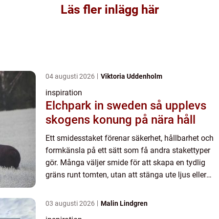
Läs fler inlägg här
04 augusti 2026
Viktoria Uddenholm
inspiration
Elchpark in sweden så upplevs
skogens konung på nära håll
Ett smidesstaket förenar säkerhet, hållbarhet och
formkänsla på ett sätt som få andra stakettyper
gör. Många väljer smide för att skapa en tydlig
gräns runt tomten, utan att stänga ute ljus eller
helt skymma sikten. Rätt utformat staket kan lyfta
en ...
03 augusti 2026
Malin Lindgren