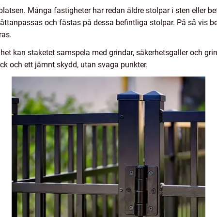
l platsen. Många fastigheter har redan äldre stolpar i sten eller b
ttanpassas och fästas på dessa befintliga stolpar. På så vis b
ras.
het kan staketet samspela med grindar, säkerhetsgaller och grin
yck och ett jämnt skydd, utan svaga punkter.