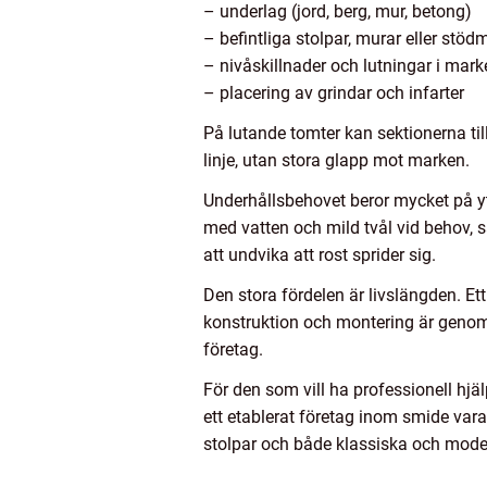
– underlag (jord, berg, mur, betong)
– befintliga stolpar, murar eller stöd
– nivåskillnader och lutningar i mark
– placering av grindar och infarter
På lutande tomter kan sektionerna till
linje, utan stora glapp mot marken.
Underhållsbehovet beror mycket på ytb
med vatten och mild tvål vid behov, s
att undvika att rost sprider sig.
Den stora fördelen är livslängden. Et
konstruktion och montering är genomtä
företag.
För den som vill ha professionell hj
ett etablerat företag inom smide var
stolpar och både klassiska och mode