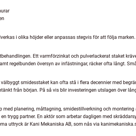
murar
en
verkas i olika höjder eller anpassas stegvis för att följa marken. 
ehandlingen. Ett varmförzinkat och pulverlackerat staket kräver
amt regelbunden översyn av infästningar, räcker ofta långt. Små
t välbyggt smidesstaket kan ofta stå i flera decennier med begrän
nkt från början. På så vis blir investeringen utslagen över lång
älp med planering, måttagning, smidestillverkning och monterin
a en trygg partner. En aktör som arbetar dagligen med skräddarsy
rna uttryck är Kani Mekaniska AB, som nås via kanimekaniska.