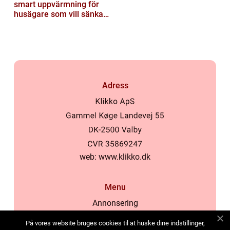
smart uppvärmning för
husägare som vill sänka
sina kostnader
Adress
web:
www.klikko.dk
Menu
Annonsering
Om oss
På vores website bruges cookies til at huske dine indstillinger,