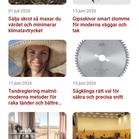
01 juli 2026
15 juni 2026
Sälja skrot så maxar du
Gipsskivor smart stomme
värdet och minimerar
för moderna väggar och
klimatavtrycket
tak
11 juni 2026
10 juni 2026
Tandreglering malmö
Sågklinga rätt val för
moderna metoder för
säkra och precisa snitt
raka tänder och bättre
bett