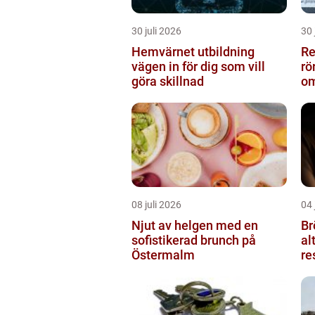
30 juli 2026
30 
Hemvärnet utbildning
Rel
vägen in för dig som vill
rö
göra skillnad
om
08 juli 2026
04 
Njut av helgen med en
Br
sofistikerad brunch på
al
Östermalm
re