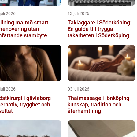
juli 2026
13 juli 2026
ining malmö smart
Takläggare i Söderköping:
rrenovering utan
En guide till trygga
fattande stambyte
takarbeten i Söderköping
juli 2026
03 juli 2026
östkirurgi i gävleborg
Thaimassage i jönköping
ternativ, trygghet och
kunskap, tradition och
sultat
återhämtning