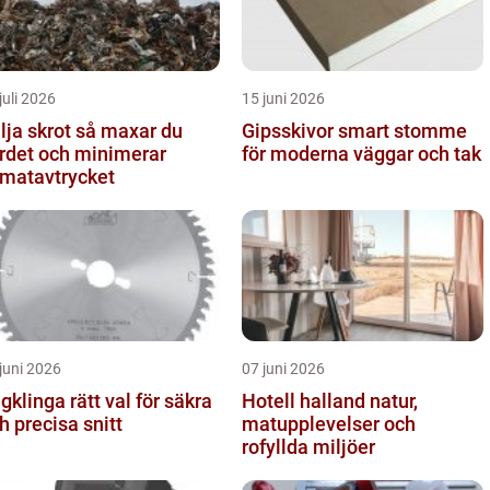
juli 2026
15 juni 2026
 skrot så maxar du
Gipsskivor smart stomme
rdet och minimerar
för moderna väggar och tak
imatavtrycket
juni 2026
07 juni 2026
nga rätt val för säkra
Hotell halland natur,
h precisa snitt
matupplevelser och
rofyllda miljöer