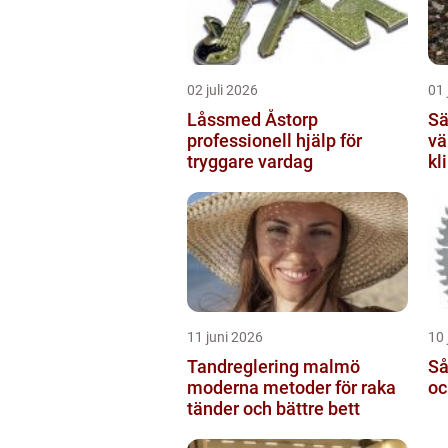
02 juli 2026
01 
Låssmed Åstorp
Sälja
professionell hjälp för
vä
tryggare vardag
kl
11 juni 2026
10 
Tandreglering malmö
Sågkli
moderna metoder för raka
oc
tänder och bättre bett