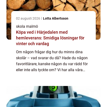
02 augusti 2026
Lotta Albertsson
skola malmö
Köpa ved i Härjedalen med
hemleverans: Smidiga lösningar för
vinter och vardag
Om någon frågar dig hur du minns dina
skolår – vad svarar du då? Hade du någon
favoritlärare, kanske någon du var rädd för
eller inte alls tyckte om? Vi har alla våra
egna upplevelser från alla de år vi
spenderade i skolan som barn och unga.
En...