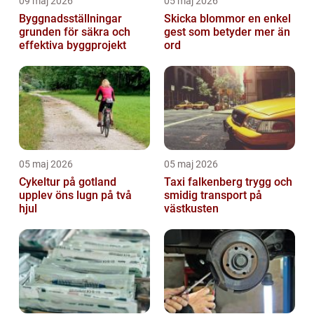
09 maj 2026
05 maj 2026
Byggnadsställningar
Skicka blommor en enkel
grunden för säkra och
gest som betyder mer än
effektiva byggprojekt
ord
05 maj 2026
05 maj 2026
Cykeltur på gotland
Taxi falkenberg trygg och
upplev öns lugn på två
smidig transport på
hjul
västkusten