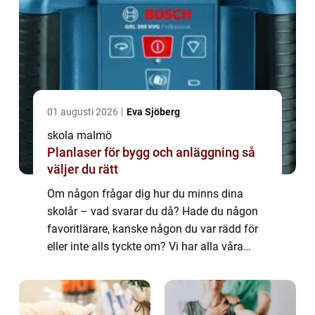
01 augusti 2026
Eva Sjöberg
skola malmö
Planlaser för bygg och anläggning så
väljer du rätt
Om någon frågar dig hur du minns dina
skolår – vad svarar du då? Hade du någon
favoritlärare, kanske någon du var rädd för
eller inte alls tyckte om? Vi har alla våra
egna upplevelser från alla de år vi
spenderade i skolan som barn och unga.
En...