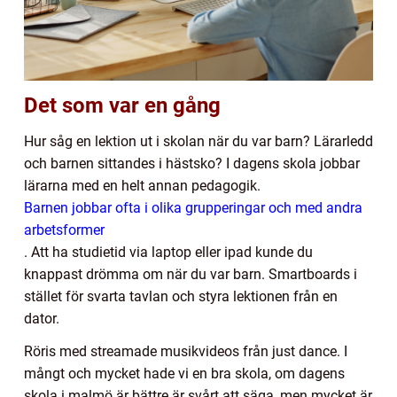
Det som var en gång
Hur såg en lektion ut i skolan när du var barn? Lärarledd
och barnen sittandes i hästsko? I dagens skola jobbar
lärarna med en helt annan pedagogik.
Barnen jobbar ofta i olika grupperingar och med andra
arbetsformer
.
Att ha studietid via laptop eller ipad kunde du
knappast drömma om när du var barn. Smartboards i
stället för svarta tavlan och styra lektionen från en
dator.
Röris med streamade musikvideos från just dance. I
mångt och mycket hade vi en bra skola, om dagens
skola i malmö är bättre är svårt att säga, men mycket är