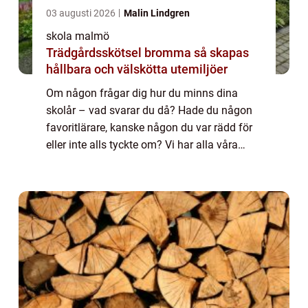
03 augusti 2026
Malin Lindgren
skola malmö
Trädgårdsskötsel bromma så skapas
hållbara och välskötta utemiljöer
Om någon frågar dig hur du minns dina
skolår – vad svarar du då? Hade du någon
favoritlärare, kanske någon du var rädd för
eller inte alls tyckte om? Vi har alla våra
egna upplevelser från alla de år vi
spenderade i skolan som barn och unga.
En...