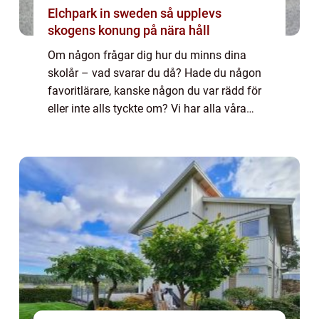
Elchpark in sweden så upplevs
skogens konung på nära håll
Om någon frågar dig hur du minns dina
skolår – vad svarar du då? Hade du någon
favoritlärare, kanske någon du var rädd för
eller inte alls tyckte om? Vi har alla våra
egna upplevelser från alla de år vi
spenderade i skolan som barn och unga.
En...