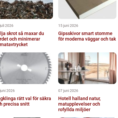
juli 2026
15 juni 2026
 skrot så maxar du
Gipsskivor smart stomme
rdet och minimerar
för moderna väggar och tak
imatavtrycket
juni 2026
07 juni 2026
nga rätt val för säkra
Hotell halland natur,
h precisa snitt
matupplevelser och
rofyllda miljöer