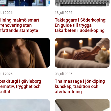
juli 2026
13 juli 2026
ining malmö smart
Takläggare i Söderköping:
rrenovering utan
En guide till trygga
fattande stambyte
takarbeten i Söderköping
juli 2026
03 juli 2026
östkirurgi i gävleborg
Thaimassage i jönköping
ternativ, trygghet och
kunskap, tradition och
sultat
återhämtning