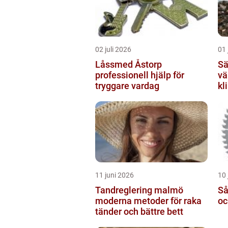
02 juli 2026
01 
Låssmed Åstorp
Sälja
professionell hjälp för
vä
tryggare vardag
kl
11 juni 2026
10 
Tandreglering malmö
Sågkli
moderna metoder för raka
oc
tänder och bättre bett