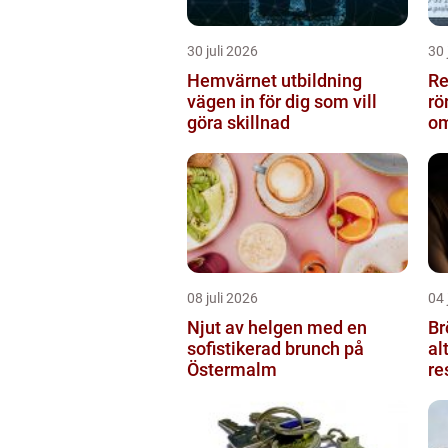
30 juli 2026
30 
Hemvärnet utbildning
Rel
vägen in för dig som vill
rö
göra skillnad
om
08 juli 2026
04 
Njut av helgen med en
Br
sofistikerad brunch på
al
Östermalm
re