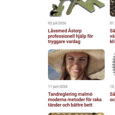
02 juli 2026
01 
Låssmed Åstorp
Sälja
professionell hjälp för
vä
tryggare vardag
kl
11 juni 2026
10 
Tandreglering malmö
Sågkli
moderna metoder för raka
oc
tänder och bättre bett