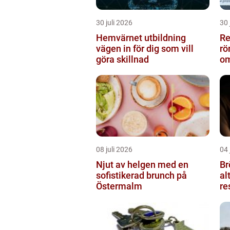
30 juli 2026
30 
Hemvärnet utbildning
Rel
vägen in för dig som vill
rö
göra skillnad
om
08 juli 2026
04 
Njut av helgen med en
Br
sofistikerad brunch på
al
Östermalm
re