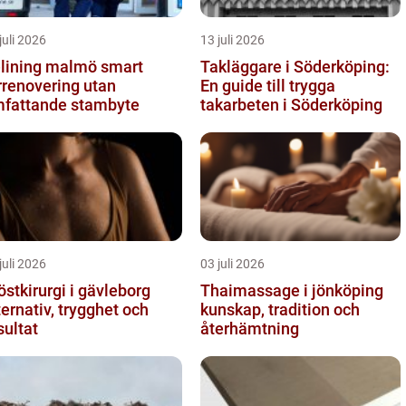
juli 2026
13 juli 2026
ining malmö smart
Takläggare i Söderköping:
rrenovering utan
En guide till trygga
fattande stambyte
takarbeten i Söderköping
juli 2026
03 juli 2026
östkirurgi i gävleborg
Thaimassage i jönköping
ternativ, trygghet och
kunskap, tradition och
sultat
återhämtning