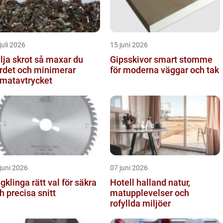
juli 2026
15 juni 2026
 skrot så maxar du
Gipsskivor smart stomme
rdet och minimerar
för moderna väggar och tak
imatavtrycket
juni 2026
07 juni 2026
nga rätt val för säkra
Hotell halland natur,
h precisa snitt
matupplevelser och
rofyllda miljöer