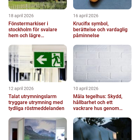
18 april 2026
16 april 2026
Fönstermarkiser i
Krucifix symbol,
stockholm för svalare
berättelse och vardaglig
hem och lägre
påminnelse
energikostnader
12 april 2026
10 april 2026
Talat utrymningslarm
Måla tegelhus: Skydd,
tryggare utrymning med
hållbarhet och ett
tydliga röstmeddelanden
vackrare hus genom
fasadmålning