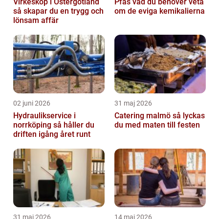
Virkesköp i Östergötland
Pfas vad du behöver veta
så skapar du en trygg och
om de eviga kemikalierna
lönsam affär
02 juni 2026
31 maj 2026
Hydraulikservice i
Catering malmö så lyckas
norrköping så håller du
du med maten till festen
driften igång året runt
31 maj 2026
14 maj 2026