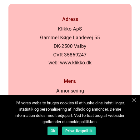
Adress
web:
www.klikko.dk
Menu
Annonsering
Om oss
På vores website bruges cookies til at huske dine indstillinger,
Cookies
statistik og personalisering af indhold og annoncer. Denne
information deles med tredjepart. Ved fortsat brug af websiden
Kontakta oss
godkender du cookiepolitikken.
Sitemap
Ok
Privatlivspolitik