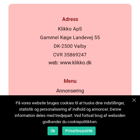
Adress
web:
www.klikko.dk
Menu
Annonsering
Om oss
På vores website bruges cookies til at huske dine indstillinger,
Cookies
statistik og personalisering af indhold og annoncer. Denne
information deles med tredjepart. Ved fortsat brug af websiden
Kontakta oss
godkender du cookiepolitikken.
Sitemap
Ok
Privatlivspolitik