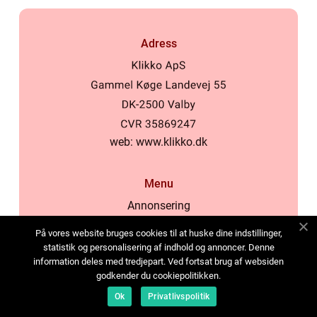
Adress
web:
www.klikko.dk
Menu
Annonsering
Om oss
På vores website bruges cookies til at huske dine indstillinger,
Cookies
statistik og personalisering af indhold og annoncer. Denne
information deles med tredjepart. Ved fortsat brug af websiden
Kontakta oss
godkender du cookiepolitikken.
Sitemap
Ok
Privatlivspolitik