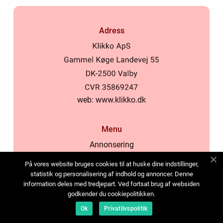
Adress
web:
www.klikko.dk
Menu
Annonsering
Om oss
På vores website bruges cookies til at huske dine indstillinger,
Cookies
statistik og personalisering af indhold og annoncer. Denne
information deles med tredjepart. Ved fortsat brug af websiden
Kontakta oss
godkender du cookiepolitikken.
Sitemap
Ok
Privatlivspolitik