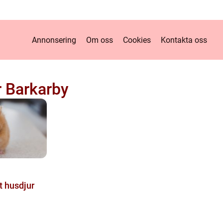
Annonsering
Om oss
Cookies
Kontakta oss
r Barkarby
tt husdjur