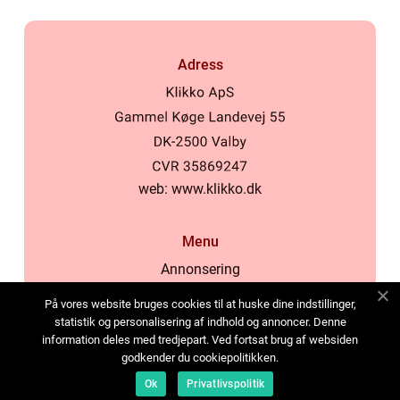
Adress
web:
www.klikko.dk
Menu
Annonsering
Om oss
På vores website bruges cookies til at huske dine indstillinger,
Cookies
statistik og personalisering af indhold og annoncer. Denne
information deles med tredjepart. Ved fortsat brug af websiden
Kontakta oss
godkender du cookiepolitikken.
Sitemap
Ok
Privatlivspolitik