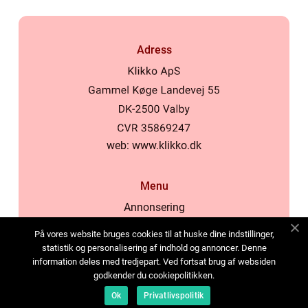
Adress
web:
www.klikko.dk
Menu
Annonsering
Om oss
På vores website bruges cookies til at huske dine indstillinger,
Cookies
statistik og personalisering af indhold og annoncer. Denne
information deles med tredjepart. Ved fortsat brug af websiden
Kontakta oss
godkender du cookiepolitikken.
Sitemap
Ok
Privatlivspolitik