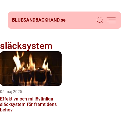
BLUESANDBACKHAND.
se
släcksystem
05 maj 2025
Effektiva och miljövänliga
släcksystem för framtidens
behov