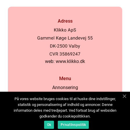
Adress
web:
www.klikko.dk
Menu
Annonsering
Om oss
På vores website bruges cookies til at huske dine indstillinger,
Cookies
statistik og personalisering af indhold og annoncer. Denne
information deles med tredjepart. Ved fortsat brug af websiden
Kontakta oss
godkender du cookiepolitikken.
Sitemap
Ok
Privatlivspolitik