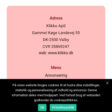
Adress
web:
www.klikko.dk
Menu
Annonsering
Om oss
På vores website bruges cookies til at huske dine indstillinger,
Cookies
statistik og personalisering af indhold og annoncer. Denne
information deles med tredjepart. Ved fortsat brug af websiden
Kontakta oss
godkender du cookiepolitikken.
Sitemap
Ok
Privatlivspolitik