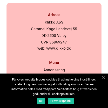
Adress
web:
www.klikko.dk
Menu
Annonsering
Om oss
På vores website bruges cookies til at huske dine indstillinger,
Cookies
statistik og personalisering af indhold og annoncer. Denne
information deles med tredjepart. Ved fortsat brug af websiden
Kontakta oss
godkender du cookiepolitikken.
Sitemap
Ok
Privatlivspolitik